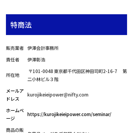
特商法
販売業者
伊澤会計事務所
責任者
伊澤彰浩
〒101-0048 東京都千代田区神田司町2-16-7 第
所在地
二小林ビル３階
メールア
kurojikeieipower@nifty.com
ドレス
ホームペ
https://kurojikeieipower.com/seminar/
ージ
商品の販